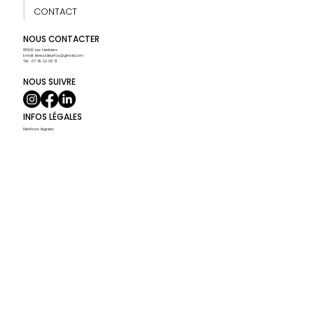
CONTACT
NOUS CONTACTER
85500 Les Herbiers
Email:
lerecycleurfou@gmail.com
Tél : 07 49 92 98 61
NOUS SUIVRE
INFOS LÉGALES
Mentions légales