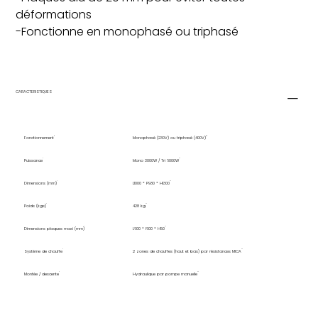
déformations
-Fonctionne en monophasé ou triphasé
CARACTERISTIQUES
Fonctionnement
Monophasé (230V) ou triphasé (400V)
Puissance
Mono 3000W / Tri 6000W
Dimensions (mm)
L1000 * P980 * H1300
Poids (kgs)
428 kg
Dimensions plaques maxi (mm)
L600 * l600 * H50
Système de chauffe
2 zones de chauffes (haut et bas) par résistances MICA
Montée / descente
Hydraulique par pompe manuelle