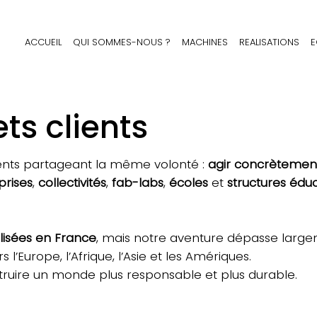
ACCUEIL
QUI SOMMES-NOUS ?
MACHINES
REALISATIONS
E
ets clients
ents partageant la même volonté :
agir concrètement
prises
,
collectivités
,
fab-labs
,
écoles
et
structures éduc
lisées en France
, mais notre aventure dépasse large
l’Europe, l’Afrique, l’Asie et les Amériques.
nstruire un monde plus responsable et plus durable.