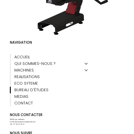
NAVIGATION
ACCUEIL
QUI SOMMES-NOUS ?
MACHINES
REALISATIONS
ECO SYTEME
BUREAU D'ÉTUDES
MEDIAS
CONTACT
NOUS CONTACTER
85500 Les Herbiers
Email:
lerecycleurfou@gmail.com
Tél : 07 49 92 98 61
NOUS SUIVRE