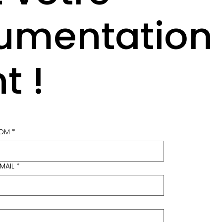
umentation
t !
OM
*
‑MAIL
*