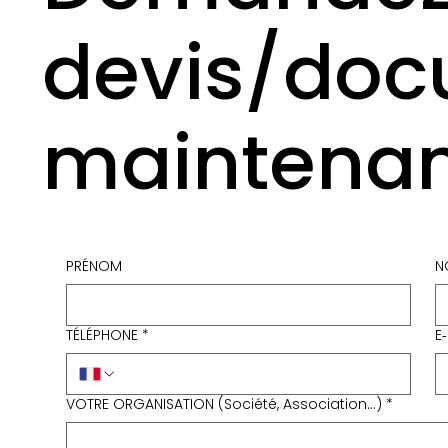
devis/doc
maintenan
PRÉNOM
N
TÉLÉPHONE
*
E
VOTRE ORGANISATION (Société, Association...)
*