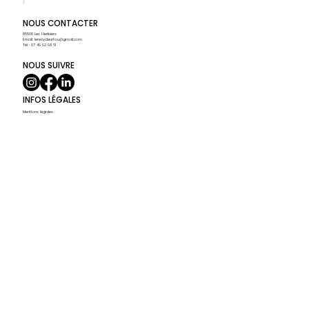
NOUS CONTACTER
85500 Les Herbiers
Email:
lerecycleurfou@gmail.com
Tél : 07 49 92 98 61
NOUS SUIVRE
INFOS LÉGALES
Mentions légales