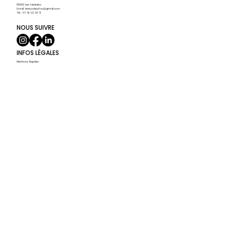
85500 Les Herbiers
Email:
lerecycleurfou@gmail.com
Tél : 07 49 92 98 61
NOUS SUIVRE
INFOS LÉGALES
Mentions légales